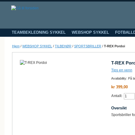
TEAMBEKLEDNING SYKKEL
WEBSHOP SYKKEL
FOTBALL
Hjem
/
WEBSHOP SYKKEL
/
TILBEHØR
/
SPORTSBRILLER
/
T-REX Pordoi
T-REX Por
Tips en venn
Availability:
På l
kr 399,00
Antall:
Oversikt
Sportsbriller 