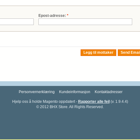
Epost-adresse:
*
Legg til mottaker
Send Emai
Personvernerklæring
Kundeinformasjon
Kontaktadresser
Hjelp oss å holde Magento oppdatert -
Rapporter alle feil
(v. 1.9.4.4)
© 2012 BHX Store. All Rights Reserved.