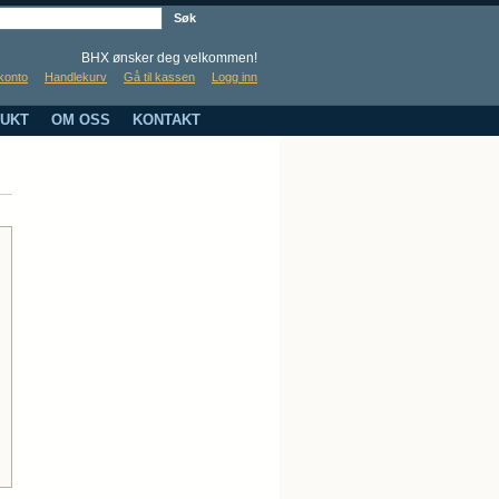
Søk
BHX ønsker deg velkommen!
konto
Handlekurv
Gå til kassen
Logg inn
UKT
OM OSS
KONTAKT