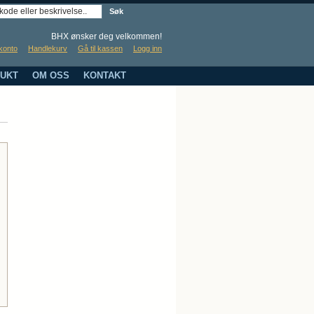
Søk
BHX ønsker deg velkommen!
konto
Handlekurv
Gå til kassen
Logg inn
UKT
OM OSS
KONTAKT