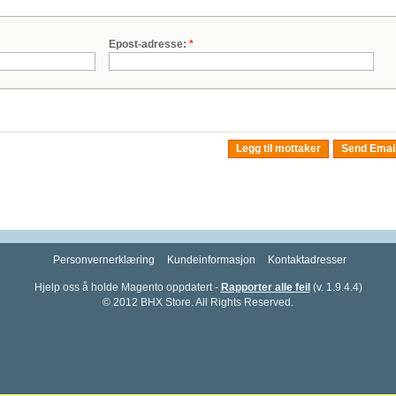
Epost-adresse:
*
Legg til mottaker
Send Emai
Personvernerklæring
Kundeinformasjon
Kontaktadresser
Hjelp oss å holde Magento oppdatert -
Rapporter alle feil
(v. 1.9.4.4)
© 2012 BHX Store. All Rights Reserved.