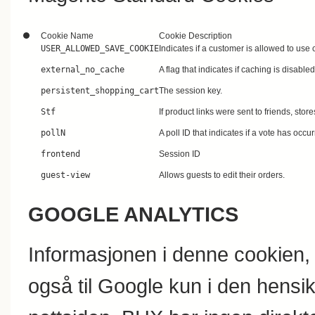
Cookie Name
Cookie Description
USER_ALLOWED_SAVE_COOKIE
Indicates if a customer is allowed to use 
external_no_cache
A flag that indicates if caching is disabled
persistent_shopping_cart
The session key.
Stf
If product links were sent to friends, stor
pollN
A poll ID that indicates if a vote has occur
frontend
Session ID
guest-view
Allows guests to edit their orders.
GOOGLE ANALYTICS
Informasjonen i denne cookien, 
også til Google kun i den hensikt