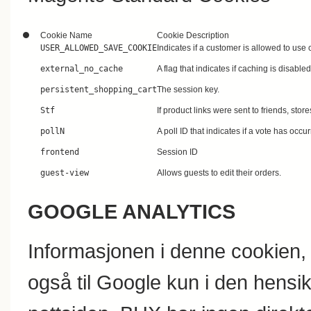
Cookie Name
Cookie Description
USER_ALLOWED_SAVE_COOKIE
Indicates if a customer is allowed to use 
external_no_cache
A flag that indicates if caching is disabled
persistent_shopping_cart
The session key.
Stf
If product links were sent to friends, stor
pollN
A poll ID that indicates if a vote has occur
frontend
Session ID
guest-view
Allows guests to edit their orders.
GOOGLE ANALYTICS
Informasjonen i denne cookien, 
også til Google kun i den hensikt